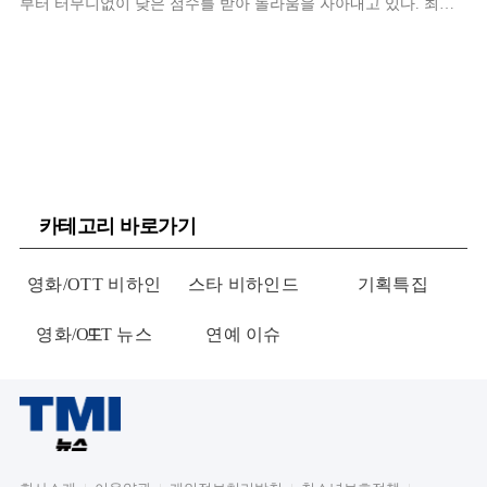
부터 터무니없이 낮은 점수를 받아 놀라움을 자아내고 있다. 최근
방송된 채널A '오은영의 금쪽 상담소'에서 박나래는 평소 결혼
카테고리 바로가기
영화/OTT 비하인
스타 비하인드
기획특집
영화/OTT 뉴스
드
연예 이슈