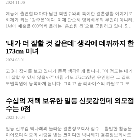
2024.11.06
예능에 출연할 때마다 남편 최민수와의 특이한 결혼생활 이야기로
화제가 되는 ‘강주은’이다. 이제 단순히 영화배우의 부인이 아니라,
1년에 매출을 600억씩 올리는 ‘홈쇼핑 퀸’으로 군림하고 있다. 5일
방송된 '강심장 VS'에도 출연해 최민수와 관련한 기막힌 이야기를
들려주었다. 20여 년 전 5억 상당의 CF 제안이 들어왔는데, 최민수
'내가 더 잘할 것 같은데' 생각에 데뷔까지 한
가 이를 단박에 거절
173cm 미녀
2024.08.01
고 2때 잡지를 보고 있다가 문득 생각하게 됩니다. “이 정도는 내가
더 잘할 수 있지 않을까?” 마침 키도 172cm였던 유인영은 그 길로
모델학원에 등록하게 됩니다. 그리고 곧 리바이스의 카탈로그 모델
로 데뷔를 하게 됩니다. 이후 도회적인 이목구비와 안정적인 연기
력으로 드라마에서 활약하게 됩니다. 아직까지도 팬들이 가장 많이
수십억 저택 보유한 일등 신붓감인데 외모점
기억하는 캐릭터는 ‘별에서
수는 0점
2023.10.04
일등 신부감 박나래의 놀라운 결혼정보회사 점수... 활발한 활동을
이어오며 대중의 사랑을 받는 코미디언 박나래가 결혼정보회사로