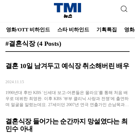
영화/OTT 비하인드
스타 비하인드
기획특집
영화
#결혼식장
(4 Posts)
결혼 10일 남겨두고 예식장 취소해버린 배우
2024.11.15
1990년대 후반 KBS '신세대 보고-어른들은 몰라요'를 통해 처음 배
우로 데뷔한 최영완. 이후 KBS '부부 클리닉 사랑과 전쟁'에 출연하
며 얼굴을 알렸는데요. 27세이던 2007년 연극 연출가인 손남목과
결혼해 오랜 기간 행복한 결혼생활을 이어오고 있습니다만, 결혼식
을 불과 10일 앞두고 파혼할 뻔했다고 합니다. 지난 20일 MBN ‘속
결혼식장 들어가는 순간까지 망설였다는 최
풀이쇼 동치미
민수 아내