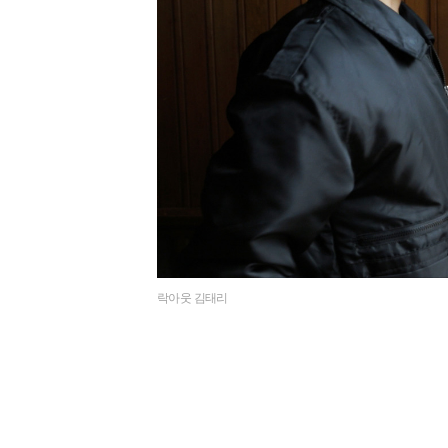
락아웃 김태리