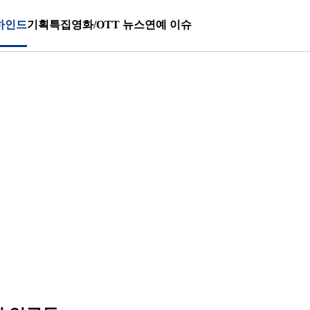
하인드
기획특집
영화/OTT 뉴스
연예 이슈