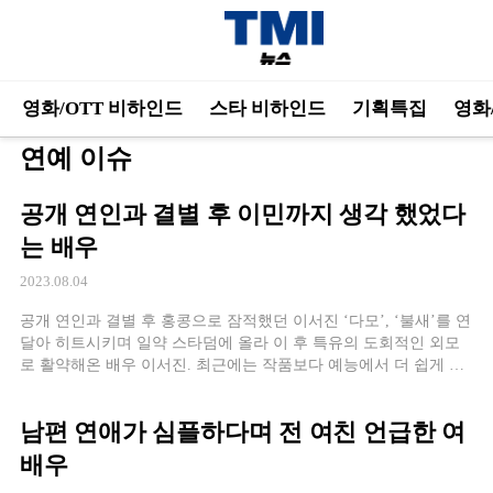
영화/OTT 비하인드
스타 비하인드
기획특집
영화
연예 이슈
공개 연인과 결별 후 이민까지 생각 했었다
는 배우
2023.08.04
공개 연인과 결별 후 홍콩으로 잠적했던 이서진 ‘다모’, ‘불새’를 연
달아 히트시키며 일약 스타덤에 올라 이 후 특유의 도회적인 외모
로 활약해온 배우 이서진. 최근에는 작품보다 예능에서 더 쉽게 얼
굴을 볼 수 있게 된 그가 과거 홍콩으로 두달간 잠적했던 시절의 심
정을 밝혀 화제입니다. 2006년 ‘파리의 연인’, ‘프라하의 연인’의 뒤
남편 연애가 심플하다며 전 여친 언급한 여
를 잇는 연인 시리즈 마지막 작품 ‘연인’에서 김정은과 호흡을 […]
배우