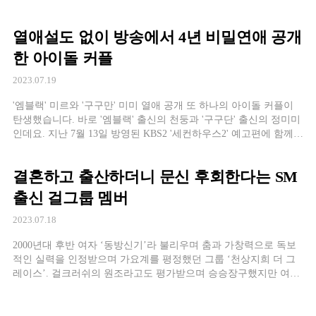
니다. 덥고 습한 날씨에 쌍둥이 육아하느라 정신없는
열애설도 없이 방송에서 4년 비밀연애 공개
한 아이돌 커플
2023.07.19
'엠블랙' 미르와 '구구만' 미미 열애 공개 또 하나의 아이돌 커플이
탄생했습니다. 바로 '엠블랙' 출신의 천둥과 '구구단' 출신의 정미미
인데요. 지난 7월 13일 방영된 KBS2 '세컨하우스2' 예고편에 함께
등장한 두 사람은 연예계 대표 잉꼬부부인
결혼하고 출산하더니 문신 후회한다는 SM
출신 걸그룹 멤버
2023.07.18
2000년대 후반 여자 ‘동방신기’라 불리우며 춤과 가창력으로 독보
적인 실력을 인정받으며 가요계를 평정했던 그룹 ‘천상지희 더 그
레이스’. 걸크러쉬의 원조라고도 평가받으며 승승장구했지만 여러
불운들이 겹치며 2012년을 마지막으로 활동을 중단했는데요. ‘천상
지희 더 그레이스’ 이후 뮤지컬 배우로 활동하던 선데이는 지난
2019년 결혼, 그리고 2022년 9월엔 딸을 출산했다며 SNS를 통해 기