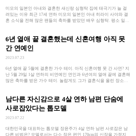
미모의 일본인 아내와 결혼한 새신랑 심형탁 집에 태극기가 늘 걸
려있는 이유 최근 17세 연하 미모의 일본인 아내 히라이 사야와 결
혼 소식을 전해 많은 팬들의 축하를 받았던 배우 심형탁. 평소 일본
의 유명 만화 캐릭터인 도라에몽과 애니메이션 등의 작품들
6년 열애 끝 결혼했는데 신혼여행 아직 못
간 연예인
2023.07.23
6년 열애 끝 5월에 결혼한 가수 테이. 아직 신혼여행 못 간 사연? 지
난 5월 29일 1살 연하의 비연예인 연인과 6년여의 열애 끝에 결혼해
많은 축하를 받은 가수 테이. 놀랍게도 그가 결혼식을 올린 장소는
바로 골프장이었습니다. 평소 풀과 꽃향기를
남다른 자신감으로 4살 연하 남편 단숨에
사로잡았다는 톱모델
2023.07.22
대한민국을 대표하는 톱모델 장윤주가 4살 연하 남편 사로잡은 남
다른 비법은? 모델로서는 다소 작은 편인 170cm의 신장을 가졌지