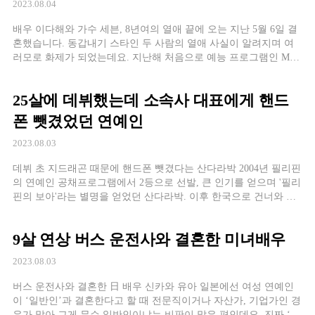
2023.08.04
배우 이다해와 가수 세븐, 8년여의 열애 끝에 오는 지난 5월 6일 결
혼했습니다. 동갑내기 스타인 두 사람의 열애 사실이 알려지며 여
러모로 화제가 되었는데요. 지난해 처음으로 예능 프로그램인 MBC
‘전지적 참견 시점’에 동반으로 출연했던 두 사람. 이다해는 처음에
는 세븐에 대해 호감이 없었지만, 만나면서 마음이 바뀌었다고 밝
25살에 데뷔했는데 소속사 대표에게 핸드
혔는데요. 한 번은 비밀연애를 하던 시절 두 사람은 놀이공원에서
가면을 쓰고 데이트를 […]
폰 뺏겼었던 연예인
2023.08.03
데뷔 초 지드래곤 때문에 핸드폰 뺏겼다는 산다라박 2004년 필리핀
의 연예인 공채프로그램에서 2등으로 선발, 큰 인기를 얻으며 '필리
핀의 보아'라는 별명을 얻었던 산다라박. 이후 한국으로 건너와 YG
엔터테인먼트의 연습생을 거쳐 2009년 5월 '투애니
9살 연상 버스 운전사와 결혼한 미녀배우
2023.08.03
버스 운전사와 결혼한 日 배우 신카와 유아 일본에선 여성 연예인
이 ‘일반인’과 결혼한다고 할 때 전문직이거나 자산가, 기업가인 경
우가 많아 그게 무슨 일반인이냐는 비판이 많은 편인데요. 진짜 ‘일