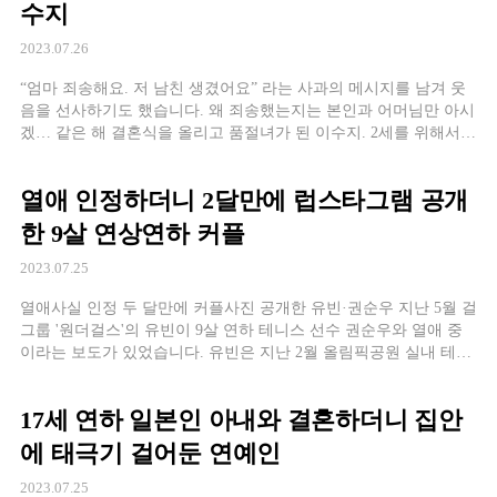
수지
2023.07.26
“엄마 죄송해요. 저 남친 생겼어요” 라는 사과의 메시지를 남겨 웃
음을 선사하기도 했습니다. 왜 죄송했는지는 본인과 어머님만 아시
겠… 같은 해 결혼식을 올리고 품절녀가 된 이수지. 2세를 위해서
천천히 건강하게 14kg을 감량했다고 하지요. 이수지는 결혼 4년만
인 지난 2022년 6월 건강하게 아들을 출산했는데요. 엄마를 닮아 눈
열애 인정하더니 2달만에 럽스타그램 공개
웃음이 참 매력적인 사랑스러운 아들입니다. 엄마가 된 후에도 이
수지는 쿠팡플레이 ‘SNL’과 웹예능 ‘뻥쿠르트’ […]
한 9살 연상연하 커플
2023.07.25
열애사실 인정 두 달만에 커플사진 공개한 유빈·권순우 지난 5월 걸
그룹 '원더걸스'의 유빈이 9살 연하 테니스 선수 권순우와 열애 중
이라는 보도가 있었습니다. 유빈은 지난 2월 올림픽공원 실내 테니
스장에서 열린 '2023 데이비스컵' 파이널스 진출전에
17세 연하 일본인 아내와 결혼하더니 집안
에 태극기 걸어둔 연예인
2023.07.25