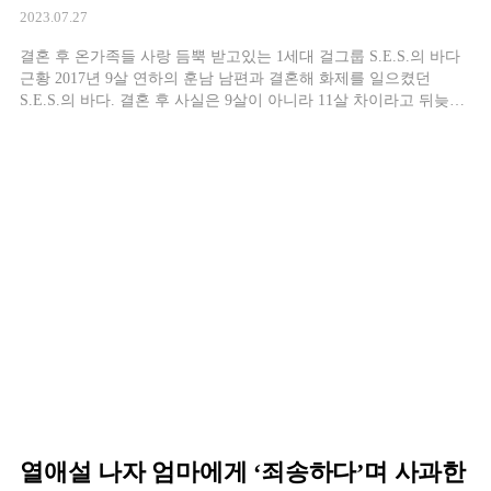
2023.07.27
결혼 후 온가족들 사랑 듬뿍 받고있는 1세대 걸그룹 S.E.S.의 바다
근황 2017년 9살 연하의 훈남 남편과 결혼해 화제를 일으켰던
S.E.S.의 바다. 결혼 후 사실은 9살이 아니라 11살 차이라고 뒤늦게
밝혀 또 한 번 놀라움을 선사한 바 있습
열애설 나자 엄마에게 ‘죄송하다’며 사과한