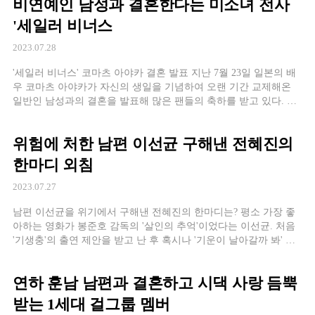
비연예인 남성과 결혼한다는 미소녀 전사
'세일러 비너스
2023.07.28
'세일러 비너스' 코마츠 아야카 결혼 발표 지난 7월 23일 일본의 배
우 코마츠 아야카가 자신의 생일을 기념하여 오랜 기간 교제해온
일반인 남성과의 결혼을 발표해 많은 팬들의 축하를 받고 있다. 남
편의 일 때문에 도쿄에서 센다이로 거처를 옮긴다는 코마
위험에 처한 남편 이선균 구해낸 전혜진의
한마디 외침
2023.07.27
남편 이선균을 위기에서 구해낸 전혜진의 한마디는? 평소 가장 좋
아하는 영화가 봉준호 감독의 '살인의 추억'이었다는 이선균. 처음
'기생충'의 출연 제안을 받고 난 후 혹시나 '기운이 날아갈까 봐' 아
내인 전혜진에게도 말하지 못했다고 한다. 그러다 봉준
연하 훈남 남편과 결혼하고 시댁 사랑 듬뿍
받는 1세대 걸그룹 멤버