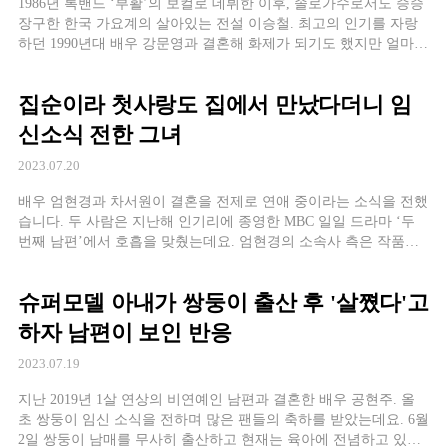
1986년 록밴드 ‘부활’의 보컬로 데뷔한 이후, 솔로가수로서도 승승
장구한 한국 가요계의 살아있는 전설 이승철. 최고의 인기를 자랑
하던 1990년대 배우 강문영과 결혼해 화제가 되기도 했지만 얼마가
지 않아 이혼했으며, 2007년 2살 연상의 사업가인 아내와 재혼해 슬
하에 두 딸을 두고 있습니다. 한 번의 결혼 실패 후 새로운 가정을
집순이라 첫사랑도 집에서 만났다더니 임
꾸린 이승철, 불교계를 대표하는 스타였으나 결혼 후 기독교로 개
종하는 등 가정에 […]
신소식 전한 그녀
2023.07.20
배우 엄현경과 차서원이 결혼을 전제로 연애 중이라는 소식을 전했
습니다. 두 사람은 지난해 인기리에 종영한 MBC 일일 드라마 ‘두
번째 남편’에서 호흡을 맞췄는데요. 엄현경의 소속사 측은 작품을
통해 인연을 맺게 되었고, 드라마 종영 후 서로에 대한 호감이 이어
져 연인으로 발전했으며, 두터운 신뢰와 사랑을 바탕으로 평생의
슈퍼모델 아내가 쌍둥이 출산 후 '살쪘다'고
동반자가 될 것을 약속했다고 밝혔는데요. 이 가운데 두 사람에게
축복처럼 새 […]
하자 남편이 보인 반응
2023.07.19
지난 2019년 1살 연상의 비연예인 남편과 결혼한 배우 공현주. 올
초 쌍둥이 임신 소식을 전하며 많은 팬들의 축하를 받았는데요. 6월
2일 쌍둥이 남매를 무사히 출산하고 현재는 육아에 전념하고 있습