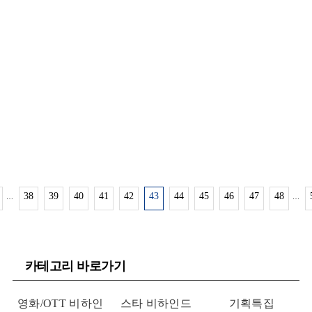
쁜 소식을 전한 바 있습니다. 한참 육아에 전념중인 선데이는 자신
의 […]
38
39
40
41
42
43
44
45
46
47
48
…
…
카테고리 바로가기
영화/OTT 비하인
스타 비하인드
기획특집