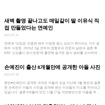
새벽 촬영 끝나고도 매일같이 딸 이유식 직
접 만들었다는 연예인
2023.07.31
연예계 '대장금' 인증한 배우 이정현 평소 요리가 취미라는 가수 겸
배우 이정현. 2019년 3살 연하의 정형외과 전문의 남편과 결혼 후
KBS '신상출시 편스토랑'에 출연해 숨겨둔 음식 솜씨를 선사하며
화제를 일으켰는데요. 이듬해인 2020년에는 '
손예진이 출산 8개월만에 공개한 아들 사진
2023.07.29
현빈♥손예진이 공개한 귀여운 아들의 모습 지난해 3월 현빈과 결혼
한 손예진이 아들의 사진을 공개해 랜선 이모들의 미소를 자아내고
있습니다. 결혼 8개월여 만인 11월 27일 자연분만으로 아들을 무사
히 출산한 손예진. 크리스마스인 12월 24일 아들의