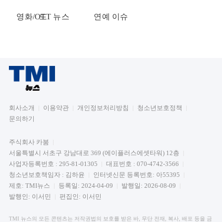
영화/OTT 뉴스
드
연예 이슈
회사소개
이용약관
개인정보처리방침
청소년보호정책
문의하기
주식회사 카붐
서울특별시 서초구 강남대로 369 (에이플러스에셋타워) 12층
사업자등록번호 : 295-81-01305
대표번호 : 070-4742-3566
청소년보호책임자 : 김하윤
인터넷신문 등록번호: 아55395
제호: TMI뉴스
등록일: 2024-04-09
발행일: 2026-08-09
발행인: 이서민
편집인: 이서민
TMI 뉴스의 모든 콘텐츠는 저작권법의 보호를 받은 바, 무단 전재, 복사, 배포 등을 금