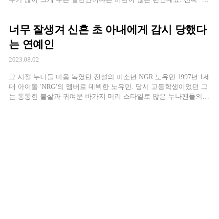
반인’이라고 할만한 촬영팀 버스 운전사와 결혼한 배우가 있습니
다. 바로 모델로 데뷔한 배우 신카와 유아가 주인공인데요. 청소년
너무 잘생겨 신혼 초 아내에게 감시 당했다
시절부터 촬영장에서 자주 마주쳤던 남편. 결국 2016년 신카와가
먼저 그에게 고백을 했다고 합니다. […]
는 연예인
2023.08.02
그 시절 누나들 마음 녹였던 전설의 미소년 NGR 노유민 1997년 1세
대 아이돌 'NRG'의 멤버로 데뷔한 노유민. 당시 고등학생이었던 그
는 통통한 볼살과 귀여운 바가지 머리 스타일로 많은 누나팬들의
마음을 사로잡았다. 세상에 이렇게 인형같이 생긴