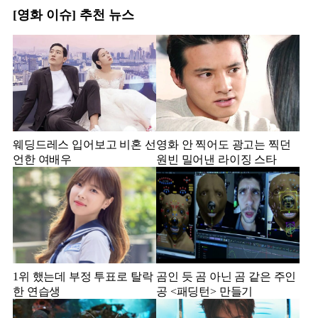
[영화 이슈] 추천 뉴스
웨딩드레스 입어보고 비혼 선
영화 안 찍어도 광고는 찍던
언한 여배우
원빈 밀어낸 라이징 스타
1위 했는데 부정 투표로 탈락
곰인 듯 곰 아닌 곰 같은 주인
한 연습생
공 <패딩턴> 만들기