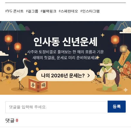
YG 콘서트
걸그룹
블랙핑크
스페란데오
인스타그램
등록
댓글
0