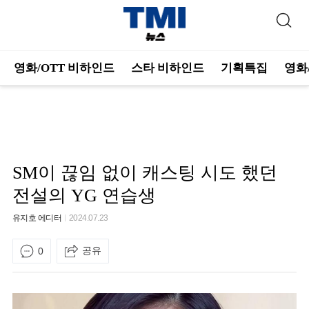
영화/OTT 비하인드
스타 비하인드
기획특집
영화
SM이 끊임 없이 캐스팅 시도 했던
전설의 YG 연습생
유지호 에디터
2024.07.23
공유
0