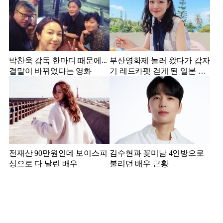
박찬욱 감독 한마디 때문에...
부산영화제 놀러 왔다가 갑자
결말이 바뀌었다는 영화
기 레드카펫 걷게 된 일본 여
배우
전재산 90만원인데 보이스피
김수현과 꽃미남 4인방으로
싱으로 다 날린 배우_
불리던 배우 근황