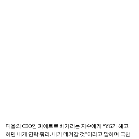
디올의 CEO인 피에트로 베카리는 지수에게 “YG가 해고
하면 내게 연락 줘라. 내가 데겨갈 것”이라고 말하며 극찬