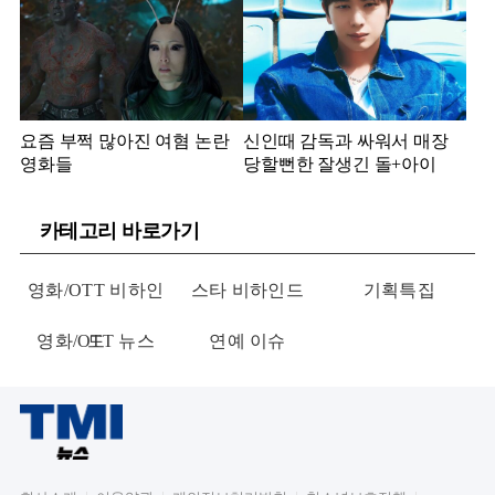
요즘 부쩍 많아진 여혐 논란
신인때 감독과 싸워서 매장
영화들
당할뻔한 잘생긴 돌+아이
카테고리 바로가기
영화/OTT 비하인
스타 비하인드
기획특집
영화/OTT 뉴스
드
연예 이슈