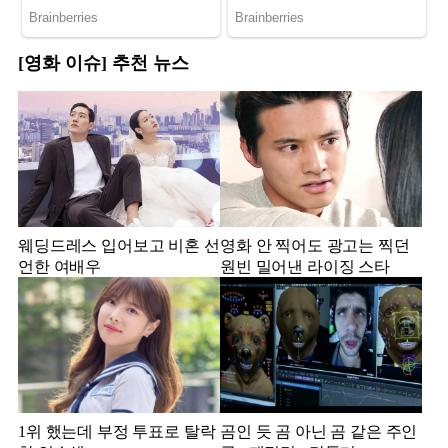
[영화 이슈] 추천 뉴스
웨딩드레스 입어보고 비혼 선
영화 안 찍어도 광고는 찍던
언한 여배우
원빈 밀어낸 라이징 스타
1위 했는데 부정 투표로 탈락
곰인 듯 곰 아닌 곰 같은 주인