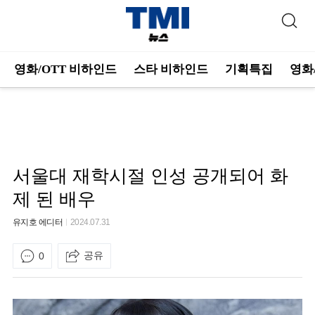
영화/OTT 비하인드
스타 비하인드
기획특집
영화
서울대 재학시절 인성 공개되어 화
제 된 배우
유지호 에디터
2024.07.31
공유
0