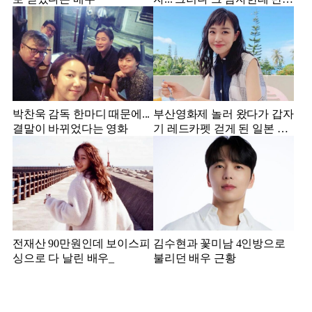
서 결혼한 미스코리아
박찬욱 감독 한마디 때문에...
부산영화제 놀러 왔다가 갑자
결말이 바뀌었다는 영화
기 레드카펫 걷게 된 일본 여
배우
전재산 90만원인데 보이스피
김수현과 꽃미남 4인방으로
싱으로 다 날린 배우_
불리던 배우 근황