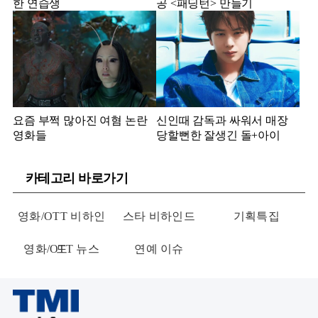
한 연습생
공 <패딩턴> 만들기
요즘 부쩍 많아진 여혐 논란
신인때 감독과 싸워서 매장
영화들
당할뻔한 잘생긴 돌+아이
카테고리 바로가기
영화/OTT 비하인
스타 비하인드
기획특집
영화/OTT 뉴스
드
연예 이슈