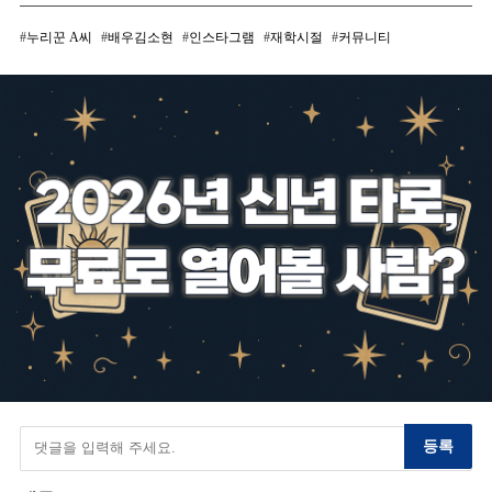
누리꾼 A씨
배우김소현
인스타그램
재학시절
커뮤니티
등록