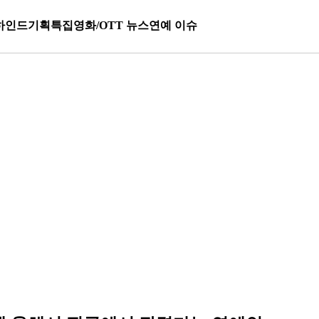
하인드
기획특집
영화/OTT 뉴스
연예 이슈