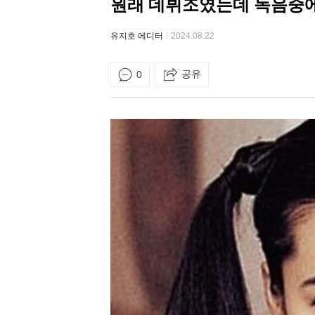
원래 데뷔조였는데 녹음중에
유지호 에디터
2024.08.22
공유
0