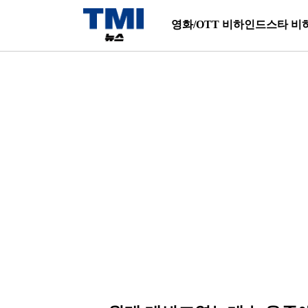
영화/OTT 비하인드
스타 비