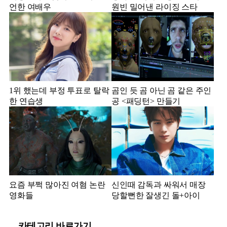
언한 여배우
원빈 밀어낸 라이징 스타
1위 했는데 부정 투표로 탈락
곰인 듯 곰 아닌 곰 같은 주인
한 연습생
공 <패딩턴> 만들기
요즘 부쩍 많아진 여혐 논란
신인때 감독과 싸워서 매장
영화들
당할뻔한 잘생긴 돌+아이
카테고리 바로가기