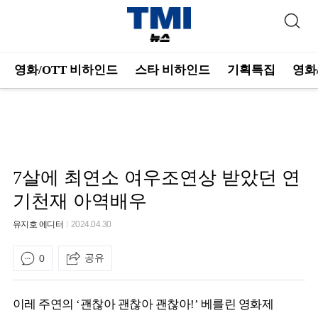
영화/OTT 비하인드
스타 비하인드
기획특집
영화
7살에 최연소 여우조연상 받았던 연
기천재 아역배우
유지호 에디터
2024.04.30
공유
0
이레 주연의 ‘괜찮아 괜찮아 괜찮아!’ 베를린 영화제