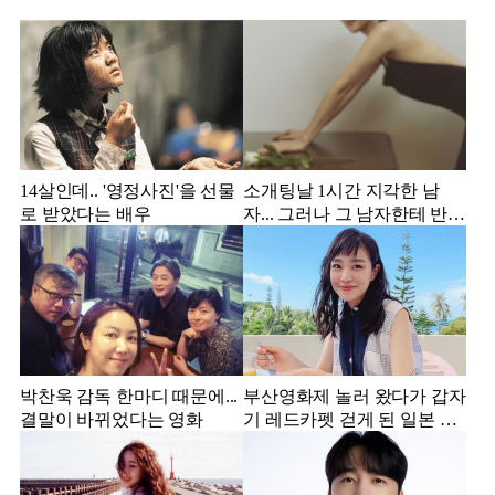
14살인데.. '영정사진'을 선물
소개팅날 1시간 지각한 남
로 받았다는 배우
자... 그러나 그 남자한테 반해
서 결혼한 미스코리아
박찬욱 감독 한마디 때문에...
부산영화제 놀러 왔다가 갑자
결말이 바뀌었다는 영화
기 레드카펫 걷게 된 일본 여
배우