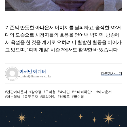
기존의 반듯한 아나운서 이미지를 탈피하고, 솔직한 MZ세
대의 모습으로 시청자들의 호응을 얻어낸 박지민. 방송에
서 욕설을 한 것을 계기로 오히려 더 활발한 활동을 이어가
고 있으며, ‘피의 게임’ 시즌 2에서도 활약한 바 있습니다.
이서민 에디터
다른기사 보기
content@tminews.co.kr
간판아나운서
강수정
구라철
박지민
스타비하인드
아나운서
아는형님
육두문자
피의게임
허일후
황수경