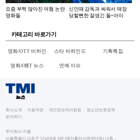
요즘 부쩍 많아진 여혐 논란
신인때 감독과 싸워서 매장
영화들
당할뻔한 잘생긴 돌+아이
카테고리 바로가기
영화/OTT 비하인
스타 비하인드
기획특집
영화/OTT 뉴스
드
연예 이슈
회사소개
이용약관
개인정보처리방침
청소년보호정책
문의하기
주식회사 카붐
서울특별시 서초구 강남대로 369 (에이플러스에셋타워) 12층