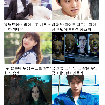
웨딩드레스 입어보고 비혼 선
영화 안 찍어도 광고는 찍던
언한 여배우
원빈 밀어낸 라이징 스타
1위 했는데 부정 투표로 탈락
곰인 듯 곰 아닌 곰 같은 주인
한 연습생
공 <패딩턴> 만들기