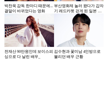
박찬욱 감독 한마디 때문에...
부산영화제 놀러 왔다가 갑자
결말이 바뀌었다는 영화
기 레드카펫 걷게 된 일본 여
배우
전재산 90만원인데 보이스피
김수현과 꽃미남 4인방으로
싱으로 다 날린 배우_
불리던 배우 근황