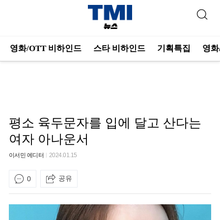
영화/OTT 비하인드
스타 비하인드
기획특집
영화
평소 육두문자를 입에 달고 산다는
여자 아나운서
이서민 에디터
2024.01.15
공유
0