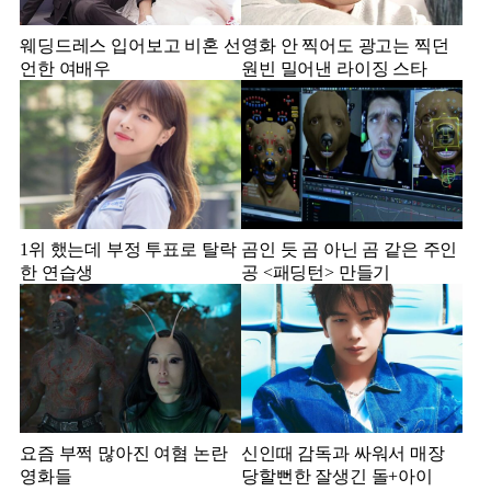
웨딩드레스 입어보고 비혼 선
영화 안 찍어도 광고는 찍던
언한 여배우
원빈 밀어낸 라이징 스타
1위 했는데 부정 투표로 탈락
곰인 듯 곰 아닌 곰 같은 주인
한 연습생
공 <패딩턴> 만들기
요즘 부쩍 많아진 여혐 논란
신인때 감독과 싸워서 매장
영화들
당할뻔한 잘생긴 돌+아이