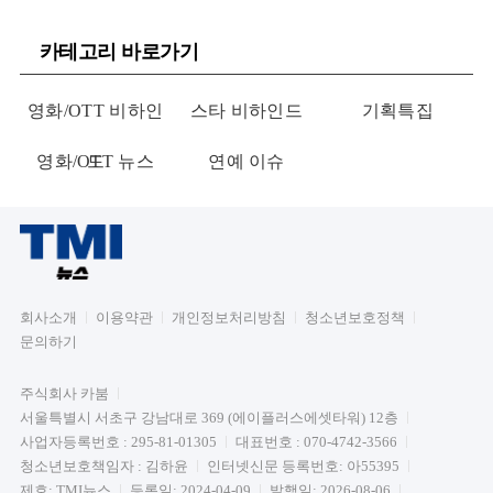
카테고리 바로가기
영화/OTT 비하인
스타 비하인드
기획특집
영화/OTT 뉴스
드
연예 이슈
회사소개
이용약관
개인정보처리방침
청소년보호정책
문의하기
주식회사 카붐
서울특별시 서초구 강남대로 369 (에이플러스에셋타워) 12층
사업자등록번호 : 295-81-01305
대표번호 : 070-4742-3566
청소년보호책임자 : 김하윤
인터넷신문 등록번호: 아55395
제호: TMI뉴스
등록일: 2024-04-09
발행일: 2026-08-06