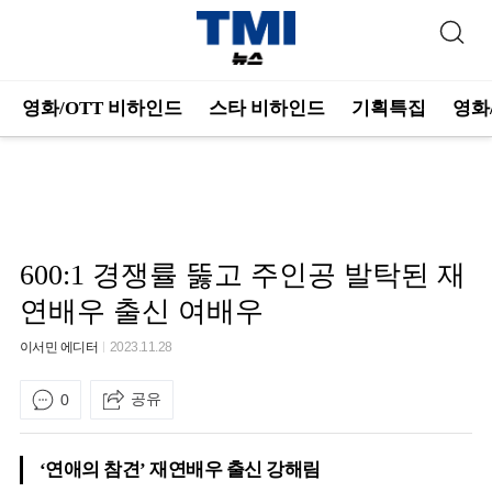
영화/OTT 비하인드
스타 비하인드
기획특집
영화
600:1 경쟁률 뚫고 주인공 발탁된 재
연배우 출신 여배우
이서민 에디터
2023.11.28
공유
0
‘연애의 참견’ 재연배우 출신 강해림