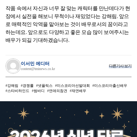
작품 속에서 자신과 너무 잘 맞는 캐릭터를 만난데다가 현
장에서 실전을 해보니 무척이나 재밌었다는 강해림. 앞으
로 매력적인 악역을 맡아보는 것이 배우로서의 꿈이라고
하는데요. 앞으로도 다양하고 좋은 모습 많이 보여주시는
배우가 되길 기대하겠습니다.
이서민 에디터
다른기사 보기
content@tminews.co.kr
강해림
경쟁률
넷플릭스
미스코리아선발대회
미스코리아출신배우
스타비하인드
썸바디
연애의참견
재연배우