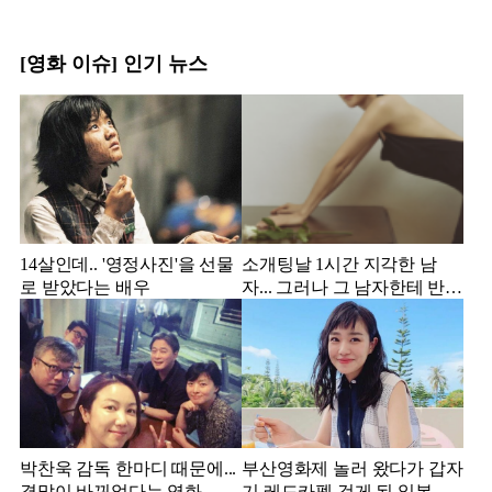
[영화 이슈] 인기 뉴스
14살인데.. '영정사진'을 선물
소개팅날 1시간 지각한 남
로 받았다는 배우
자... 그러나 그 남자한테 반해
서 결혼한 미스코리아
박찬욱 감독 한마디 때문에...
부산영화제 놀러 왔다가 갑자
결말이 바뀌었다는 영화
기 레드카펫 걷게 된 일본 여