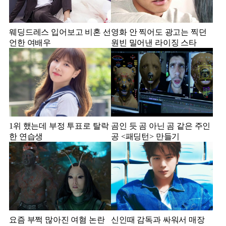
웨딩드레스 입어보고 비혼 선
영화 안 찍어도 광고는 찍던
언한 여배우
원빈 밀어낸 라이징 스타
1위 했는데 부정 투표로 탈락
곰인 듯 곰 아닌 곰 같은 주인
한 연습생
공 <패딩턴> 만들기
요즘 부쩍 많아진 여혐 논란
신인때 감독과 싸워서 매장