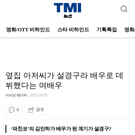
영화/OTT 비하인드
스타 비하인드
기획특집
영화
옆집 아저씨가 설경구라 배우로 데
뷔했다는 여배우
이서민 에디터
2023.09.30
공유
0
‘파친코’의 김민하가 배우가 된 계기가 설경구?