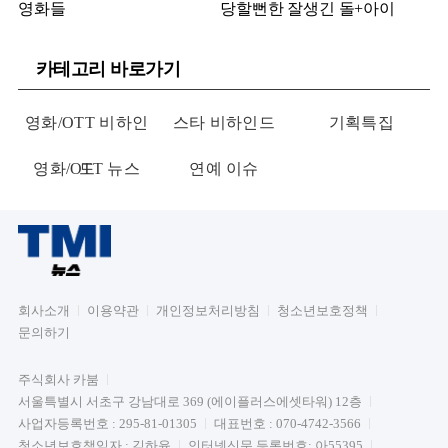
영화들
당할뻔한 잘생긴 돌+아이
카테고리 바로가기
영화/OTT 비하인
스타 비하인드
기획특집
영화/OTT 뉴스
드
연예 이슈
회사소개
이용약관
개인정보처리방침
청소년보호정책
문의하기
주식회사 카붐
서울특별시 서초구 강남대로 369 (에이플러스에셋타워) 12층
사업자등록번호 : 295-81-01305
대표번호 : 070-4742-3566
청소년보호책임자 : 김하윤
인터넷신문 등록번호: 아55395