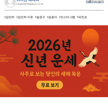
다른기사 보기
content@tminews.co.kr
김민하
김민하 이웃
설경구
송윤아
인스타그램
파친코