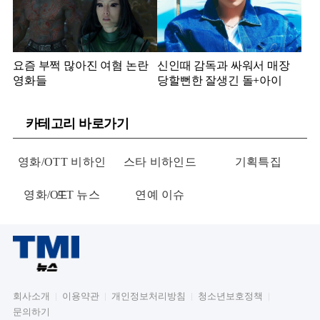
요즘 부쩍 많아진 여혐 논란
신인때 감독과 싸워서 매장
영화들
당할뻔한 잘생긴 돌+아이
카테고리 바로가기
영화/OTT 비하인
스타 비하인드
기획특집
영화/OTT 뉴스
드
연예 이슈
회사소개
이용약관
개인정보처리방침
청소년보호정책
문의하기