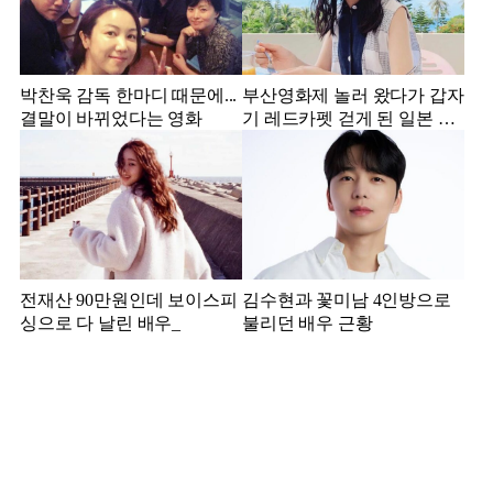
박찬욱 감독 한마디 때문에...
부산영화제 놀러 왔다가 갑자
결말이 바뀌었다는 영화
기 레드카펫 걷게 된 일본 여
배우
전재산 90만원인데 보이스피
김수현과 꽃미남 4인방으로
싱으로 다 날린 배우_
불리던 배우 근황