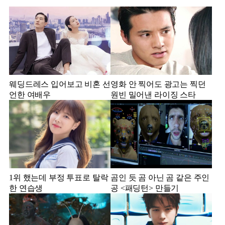
웨딩드레스 입어보고 비혼 선
영화 안 찍어도 광고는 찍던
언한 여배우
원빈 밀어낸 라이징 스타
1위 했는데 부정 투표로 탈락
곰인 듯 곰 아닌 곰 같은 주인
한 연습생
공 <패딩턴> 만들기