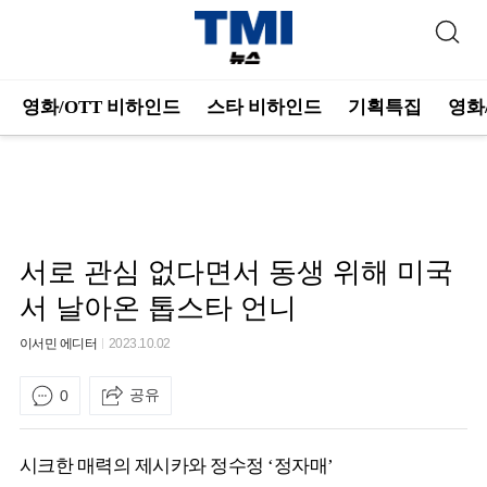
영화/OTT 비하인드
스타 비하인드
기획특집
영화
서로 관심 없다면서 동생 위해 미국
서 날아온 톱스타 언니
이서민 에디터
2023.10.02
공유
0
시크한 매력의 제시카와 정수정 ‘정자매’