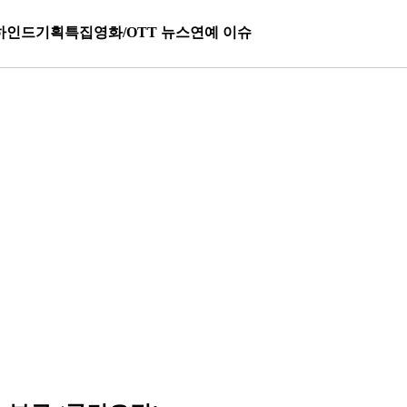
하인드
기획특집
영화/OTT 뉴스
연예 이슈