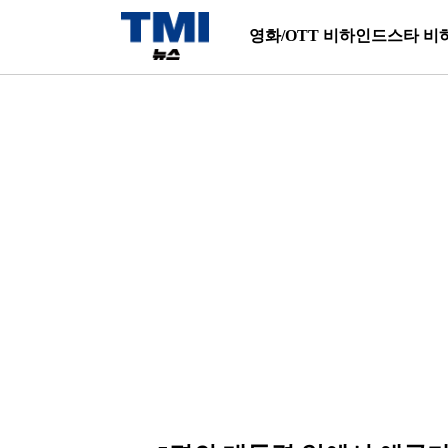
영화/OTT 비하인드
스타 비