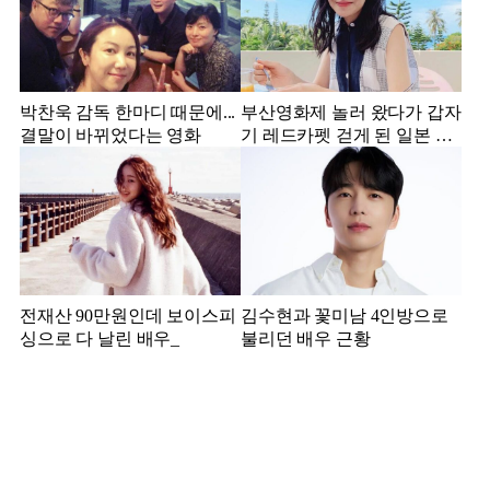
박찬욱 감독 한마디 때문에...
부산영화제 놀러 왔다가 갑자
결말이 바뀌었다는 영화
기 레드카펫 걷게 된 일본 여
배우
전재산 90만원인데 보이스피
김수현과 꽃미남 4인방으로
싱으로 다 날린 배우_
불리던 배우 근황