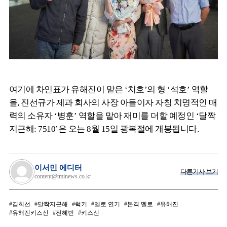
여기에 차인표가 유해진이 맡은 ‘치호’의 형 ‘석호’ 역할
을, 진선규가 제과 회사의 사장 아들이자 자칭 치명적인 매
력의 소유자 ‘병훈’ 역할을 맡아 재미를 더할 예정인 ‘달짝
지근해: 7510’은 오는 8월 15일 광복절에 개봉됩니다.
이서민 에디터
다른기사 보기
content@tminews.co.kr
김희선
달짝지근해
럭키
멜로 연기
본격 멜로
유해진
유해진키스신
전혜빈
키스신