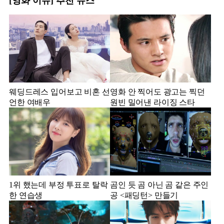
[영화 이슈] 추천 뉴스
웨딩드레스 입어보고 비혼 선
영화 안 찍어도 광고는 찍던
언한 여배우
원빈 밀어낸 라이징 스타
1위 했는데 부정 투표로 탈락
곰인 듯 곰 아닌 곰 같은 주인
한 연습생
공 <패딩턴> 만들기