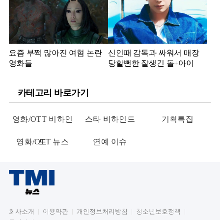
요즘 부쩍 많아진 여혐 논란
신인때 감독과 싸워서 매장
영화들
당할뻔한 잘생긴 돌+아이
카테고리 바로가기
영화/OTT 비하인
스타 비하인드
기획특집
영화/OTT 뉴스
드
연예 이슈
회사소개
이용약관
개인정보처리방침
청소년보호정책