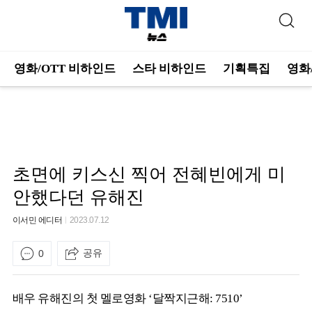
영화/OTT 비하인드
스타 비하인드
기획특집
영화
초면에 키스신 찍어 전혜빈에게 미
안했다던 유해진
이서민 에디터
2023.07.12
공유
0
배우 유해진의 첫 멜로영화 ‘달짝지근해: 7510’