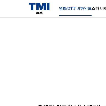
영화/OTT 비하인드
스타 비