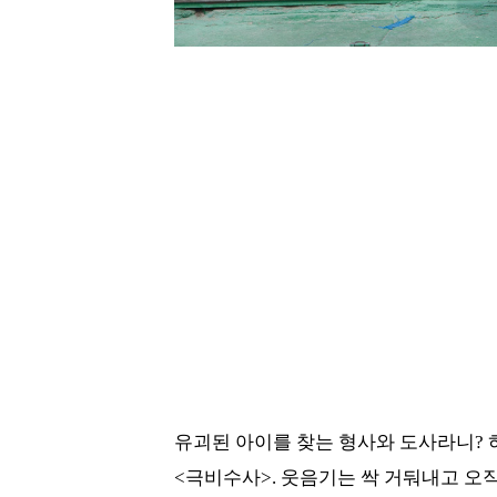
유괴된 아이를 찾는 형사와 도사라니? 
<극비수사>. 웃음기는 싹 거둬내고 오직