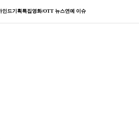
하인드
기획특집
영화/OTT 뉴스
연예 이슈