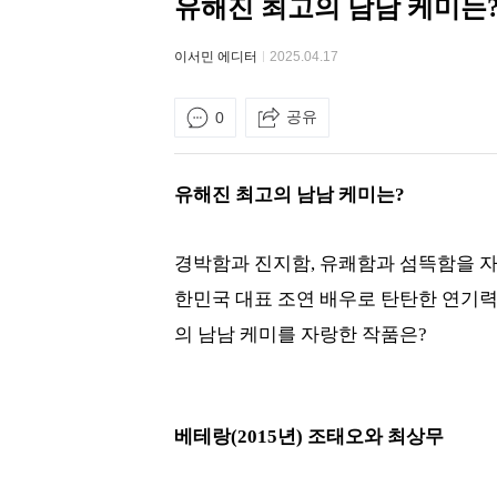
유해진 최고의 남남 케미는
이서민 에디터
2025.04.17
공유
0
유해진 최고의 남남 케미는?
경박함과 진지함, 유쾌함과 섬뜩함을 자
한민국 대표 조연 배우로 탄탄한 연기력
의 남남 케미를 자랑한 작품은?
베테랑(2015년) 조태오와 최상무