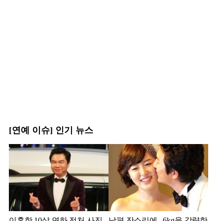
[연예 이슈] 인기 뉴스
이혼한 10살 연하 전처 사진
남편 잔소리에.. 6kg을 감량한