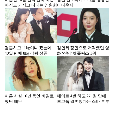
아직도 가지고 다니는 임원희
아나운서
결혼하고 11kg이나 쪘는데..
김건희 정면으로 저격했던 영
40일 만에 8kg 감량 성공
화 '신명' 넷플릭스 1위
이혼 사실 10년 동안 비밀로
데이트 4번 하고 2개월 만에
했던 배우
초고속 결혼했다는 스타 부부