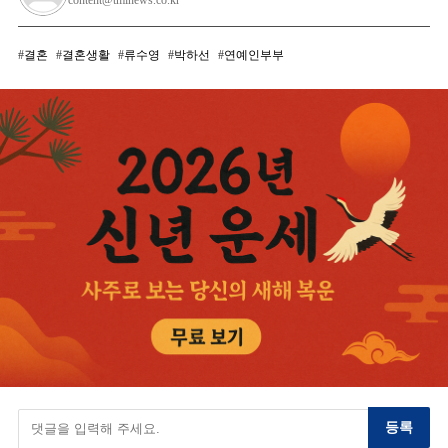
결혼
결혼생활
류수영
박하선
연예인부부
등록