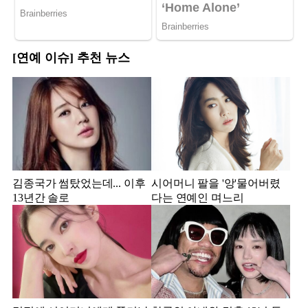
[연예 이슈] 추천 뉴스
김종국가 썸탔었는데... 이후
시어머니 팔을 '앙'물어버렸
13년간 솔로
다는 연예인 며느리