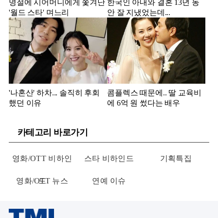
명절에 시어머니에게 쫓겨난
한국인 아내와 결혼 13년 동
'월드 스타' 며느리
안 잘 지냈었는데...
'나혼산' 하차... 솔직히 후회
콤플렉스 때문에.. 딸 교육비
했던 이유
에 6억 원 썼다는 배우
카테고리 바로가기
영화/OTT 비하인
스타 비하인드
기획특집
영화/OTT 뉴스
드
연예 이슈