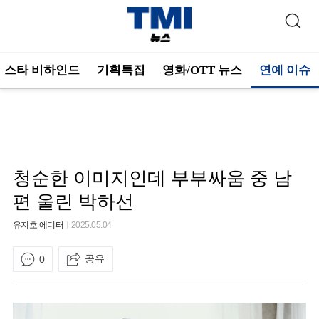
스타 비하인드
기획특집
영화/OTT 뉴스
연예 이슈
청순한 이미지인데 부부싸움 중 남
편 울린 박하선
유지호 에디터
2025.05.04
공유
0