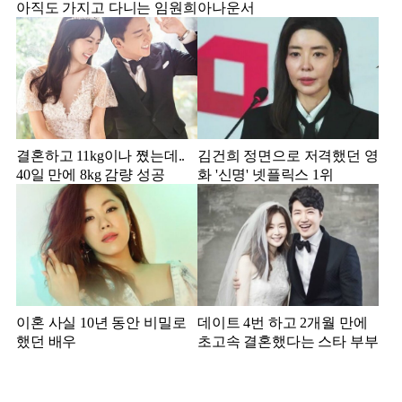
아직도 가지고 다니는 임원희
아나운서
결혼하고 11kg이나 쪘는데..
김건희 정면으로 저격했던 영
40일 만에 8kg 감량 성공
화 '신명' 넷플릭스 1위
이혼 사실 10년 동안 비밀로
데이트 4번 하고 2개월 만에
했던 배우
초고속 결혼했다는 스타 부부