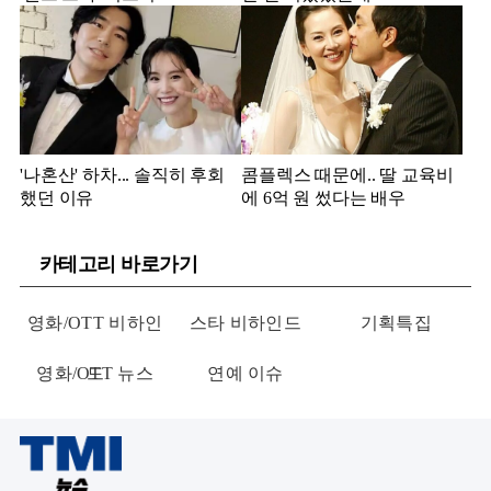
'나혼산' 하차... 솔직히 후회
콤플렉스 때문에.. 딸 교육비
했던 이유
에 6억 원 썼다는 배우
카테고리 바로가기
영화/OTT 비하인
스타 비하인드
기획특집
영화/OTT 뉴스
드
연예 이슈