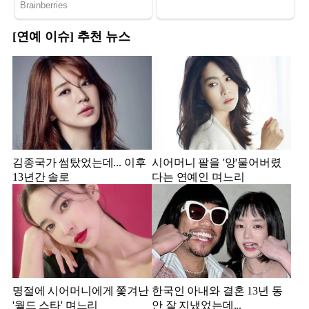
[연예 이슈] 추천 뉴스
김종국가 썸탔었는데... 이후
시어머니 팔을 '앙'물어버렸
13년간 솔로
다는 연예인 며느리
명절에 시어머니에게 쫓겨난
한국인 아내와 결혼 13년 동
'월드 스타' 며느리
안 잘 지냈었는데...