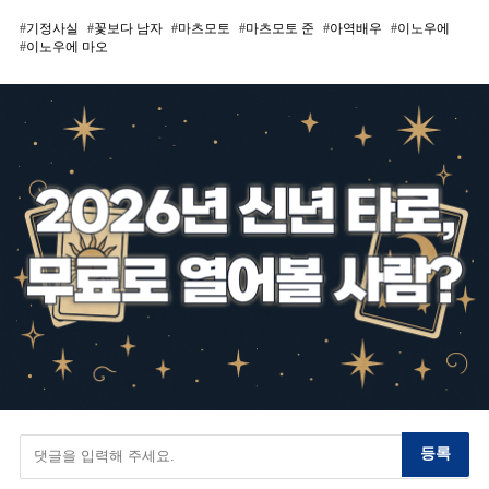
기정사실
꽃보다 남자
마츠모토
마츠모토 준
아역배우
이노우에
이노우에 마오
등록