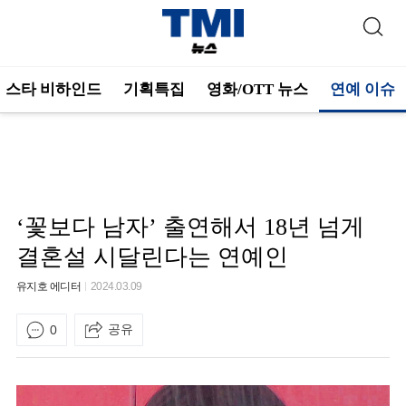
스타 비하인드
기획특집
영화/OTT 뉴스
연예 이슈
‘꽃보다 남자’ 출연해서 18년 넘게
결혼설 시달린다는 연예인
유지호 에디터
2024.03.09
공유
0