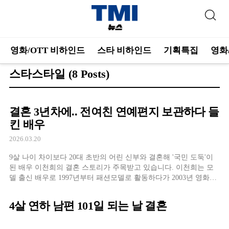
영화/OTT 비하인드
스타 비하인드
기획특집
영화
스타스타일
(8 Posts)
결혼 3년차에.. 전여친 연예편지 보관하다 들
킨 배우
2026.03.20
9살 나이 차이보다 20대 초반의 어린 신부와 결혼해 '국민 도둑'이
된 배우 이천희의 결혼 스토리가 주목받고 있습니다. 이천희는 모
델 출신 배우로 1997년부터 패션모델로 활동하다가 2003년 영화
'바람난 가족'으로 데뷔했습니다. 이후 드라마 '대왕 세종' '그대 웃
어요' '연애조작단; 시라노' '주군의 태양' '신과의 약속' '로스쿨' '종
4살 연하 남편 101일 되는 날 결혼
이달' 등에