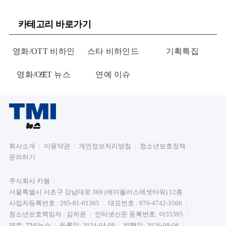
불과했지만, 라세 할스트롬 감독은 나탈..
카테고리 바로가기
영화/OTT 비하인
스타 비하인드
기획특집
영화/OTT 뉴스
드
연예 이슈
회사소개
이용약관
개인정보처리방침
청소년보호정책
문의하기
주식회사 카붐
서울특별시 서초구 강남대로 369 (에이플러스에셋타워) 12층
사업자등록번호 : 295-81-01305
대표번호 : 070-4742-3566
청소년보호책임자 : 김하윤
인터넷신문 등록번호: 아55395
제호: TMI뉴스
등록일: 2024-04-09
발행일: 2026-08-06