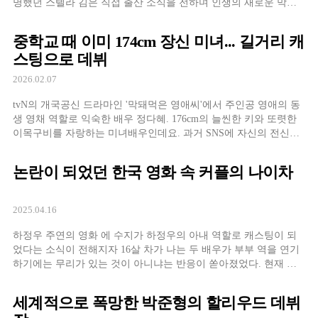
명했던 스텔라 김은 직접 출산 소식을 전하며 인생의 새로운 막을
열었습니다. 10일 스텔라 김은 자신의 개인 채널을 통해 딸의 사진
을 공개하며 득녀 소식을 공식화했습니다. 사진 속 스텔라 김은 갓
중학교 때 이미 174cm 장신 미녀... 길거리 캐
태어난 딸을 따뜻한 손길로 어루
스팅으로 데뷔
2026.02.07
tvN의 개국공신 드라마인 '막돼먹은 영애씨'에서 주인공 영애의 동
생 영채 역할로 익숙한 배우 정다혜. 176cm의 늘씬한 키와 또렷한
이목구비를 자랑하는 미녀배우인데요. 과거 SNS에 자신의 전신사
진을 공개하며 "맹세코 포토샵은 안 했으나 사기 수준인 건 인정하
는 바"라며 남다른 비율을 자랑하는 모습으로 보는 이들의 부러움
논란이 되었던 한국 영화 속 커플의 나이차
을 자아낸 바 있습니다. 중학교
2025.04.16
하정우 주연의 영화 에 수지가 하정우의 아내 역할로 캐스팅이 되
었다는 소식이 전해지자 16살 차가 나는 두 배우가 부부 역을 연기
하기에는 무리가 있는 것이 아니냐는 반응이 쏟아졌었다. 현재 상
영 중인 영화 또한 1967년생인 송강호의 아내 성숙경 역을 맡은 김
소진과 내연 관계에 있는 로비스트 김정아 역을 맡은 배두나 두 배
세계적으로 폭망한 박준형의 할리우드 데뷔
우 모두 1979년생으로 12살씩 차이가 난다. 드라마의 경우 한편 드