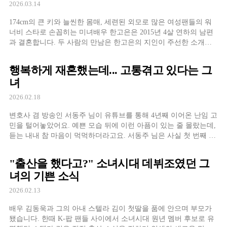
2026.03.14
174cm의 큰 키와 늘씬한 몸매, 세련된 외모로 많은 여성팬들의 워
너비 스타로 손꼽히는 미녀배우 한고은은 2015년 4살 연하의 남편
과 결혼합니다. 두 사람의 만남은 한고은의 지인이 주선한 소개팅
에서 시작되었다고 합니다. 그녀의 남편은 소개팅 전부터 자신의
일상을 매일 공유하고, 사진을 보내며 호감을 드러냈다고 하는데
행복하게 재혼했는데... 고통겪고 있다는 그
요. 덕분에 한고은은 만나기 전부터 마
녀
2026.02.18
변호사 겸 방송인 서동주 님이 유튜브를 통해 4년째 이어온 난임 고
민을 털어놓았어요. 예쁜 모습 뒤에 이런 아픔이 있는 줄 몰랐는데,
듣는 내내 참 마음이 먹먹하더라고요. 서동주 님은 사실 첫 번째 결
혼 때도 2년 넘게 임신을 시도했지만 실패했었대요. 그 상처가 커서
재혼 전에도 난임일 수 있다는 사실이 상대에게 짐이 될까 봐 10년
"출산을 했다고?" 소녀시대 데뷔조였던 그
넘게 결혼을 망설였
녀의 기쁜 소식
2026.02.13
배우 김동욱과 그의 아내 스텔라 김이 첫딸을 품에 안으며 부모가
됐습니다. 한때 K-팝 팬들 사이에서 소녀시대 원년 멤버 후보로 유