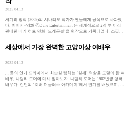
작
라마의 경우, 현재 시청률 고공행진 중인 나 상반기 큰 화제를 모았
던 처럼 연상연하 커플을 컨셉으로 내세운 작품이 아니더라도 남자
2025.04.13
주인공을 맡은 배우보다 여자주인공을 맡은 배우의 나이가 많은 사
례는 특별히 화제가 되지 않을 정도로 흔하다. 의 장나라 역시 상대
세기의 망작 (2009)의 시나리오 작가가 팬들에게 공식으로 사과했
역인 신성록, 최진혁 보다 나이가 많고, 에서 주인공들 못지않..
다. 이미지=영화 ⓒDune Entertainment 은 세계적으로 2억 부 이상
판매된 메가 히트 만화 ‘드래곤볼’을 원작으로 기획되었다. 스필버
그의 에서 톰 크루즈의 아들로 나온 저스틴 채트윈, 의 에미 로섬,
주윤발 등이 캐스팅되고, 시리즈의 제임스 왕 감독에 주성치까지
세상에서 가장 완벽한 고양이상 여배우
프로듀서로 합류하며 기대를 모았다. ‘야무치’역에 박준형이 캐스
팅되어 우리나라에도 잘 알려진 영화다. 하지만 뚜껑을 열어보니
망작도 이런 망작이 없었다. 흥행 참패로 약 1억 달러에 달하는 제
2025.04.13
작/배급 비용의 반밖에 건지지 못했고, 비평도 최악이었다. 현재
Imdb.com 평점 2.7(10점 만점)로 역대 최저 평점 영화 90위에 올라
, , 등의 인기 드라마에서 최순실 뺨치는 ‘실세’ 역할을 도맡아 한 여
있고, 로튼토마토(www.rott..
배우, 나탈리 도머에 대해 알아보자. 나탈리 도머는 1982년생 영국
배우다. 런던의 ‘웨버 더글러스 아카데미’에서 연기를 배웠으며, 매
튜 구드, 미니 드라이버 등이 동문이다. 2005년 영국 드라마 의 단역
으로 출연하기도 했지만, 라세 할스트롬 감독의 가 실질적인 데뷔
작이라 할 수 있다. 1. (2005) 이미지= 고양이과 미녀들이 많지만 나
탈리 도머 만큼 또렷한 고양이상은 드물 듯. 라세 할스트롬 감독, 히
스 레저 주연의 영화 에서 나탈리 도머는 카사노바를 벌하려는 교
황청 인사를 도우면서도 그를 먼발치에서 지켜보며 짝사랑하는 여
자 ‘빅토리아’ 역을 맡았다. 원래 시나리오에서 빅토리아는 단역에