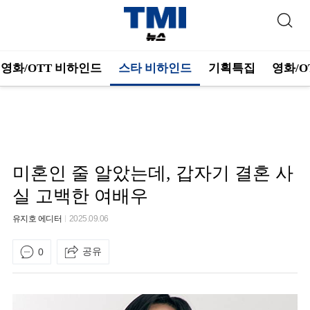
영화/OTT 비하인드
스타 비하인드
기획특집
영화/O
미혼인 줄 알았는데, 갑자기 결혼 사
실 고백한 여배우
유지호 에디터
2025.09.06
공유
0