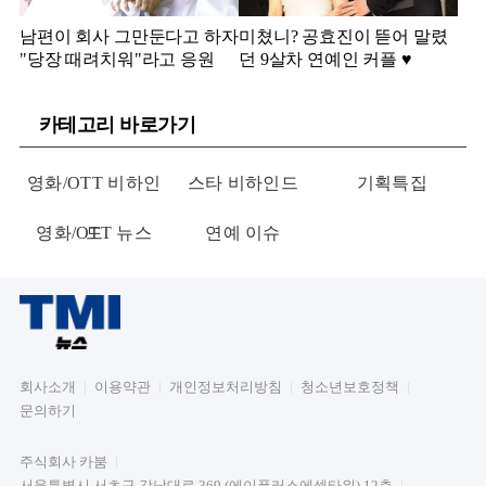
남편이 회사 그만둔다고 하자
미쳤니? 공효진이 뜯어 말렸
"당장 때려치워"라고 응원
던 9살차 연예인 커플 ♥️
카테고리 바로가기
영화/OTT 비하인
스타 비하인드
기획특집
영화/OTT 뉴스
드
연예 이슈
회사소개
이용약관
개인정보처리방침
청소년보호정책
문의하기
주식회사 카붐
서울특별시 서초구 강남대로 369 (에이플러스에셋타워) 12층