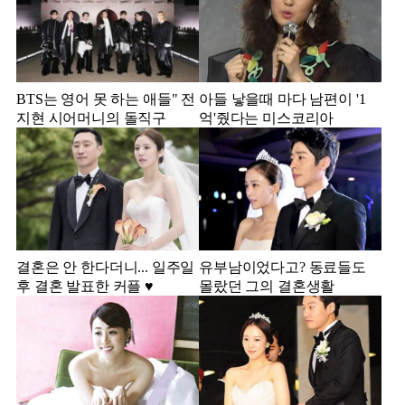
BTS는 영어 못 하는 애들" 전
아들 낳을때 마다 남편이 '1
지현 시어머니의 돌직구
억'줬다는 미스코리아
결혼은 안 한다더니... 일주일
유부남이었다고? 동료들도
후 결혼 발표한 커플 ♥️
몰랐던 그의 결혼생활