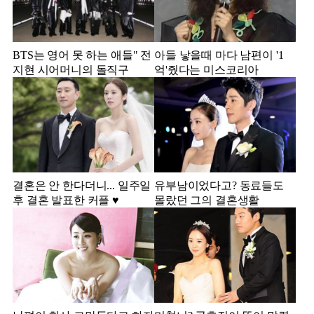
BTS는 영어 못 하는 애들" 전
아들 낳을때 마다 남편이 '1
지현 시어머니의 돌직구
억'줬다는 미스코리아
결혼은 안 한다더니... 일주일
유부남이었다고? 동료들도
후 결혼 발표한 커플 ♥️
몰랐던 그의 결혼생활