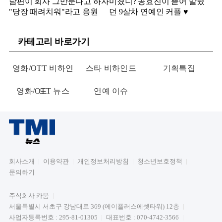
남편이 회사 그만둔다고 하자
미쳤니? 공효진이 뜯어 말렸
"당장 때려치워"라고 응원
던 9살차 연예인 커플 ♥️
카테고리 바로가기
영화/OTT 비하인
스타 비하인드
기획특집
영화/OTT 뉴스
드
연예 이슈
회사소개
이용약관
개인정보처리방침
청소년보호정책
문의하기
주식회사 카붐
서울특별시 서초구 강남대로 369 (에이플러스에셋타워) 12층
사업자등록번호 : 295-81-01305
대표번호 : 070-4742-3566