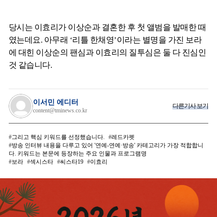
당시는 이효리가 이상순과 결혼한 후 첫 앨범을 발매한 때
였는데요. 아무래 ‘리틀 한채영’이라는 별명을 가진 보라
에 대힌 이상순의 팬심과 이효리의 질투심은 둘 다 진심인
것 같습니다.
이서민 에디터
다른기사 보기
content@tminews.co.kr
그리고 핵심 키워드를 선정했습니다.
레드카펫
방송 인터뷰 내용을 다루고 있어 '연예-연예·방송' 카테고리가 가장 적합합니
다. 키워드는 본문에 등장하는 주요 인물과 프로그램명
보라
섹시스타
씨스타19
이효리