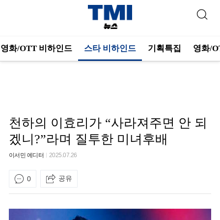
영화/OTT 비하인드
스타 비하인드
기획특집
영화/O
천하의 이효리가 “사라져주면 안 되
겠니?”라며 질투한 미녀후배
이서민 에디터
2025.07.26
공유
0