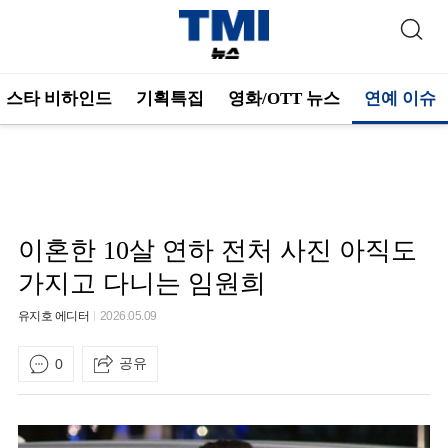
스타 비하인드
기획특집
영화/OTT 뉴스
연예 이슈
이혼한 10살 연하 전처 사진 아직도
가지고 다니는 임원희
유지호 에디터
2026.05.09
공유
0