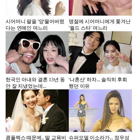
시어머니 팔을 '앙'물어버렸
명절에 시어머니에게 쫓겨난
다는 연예인 며느리
'월드 스타' 며느리
한국인 아내와 결혼 13년 동
'나혼산' 하차... 솔직히 후회
안 잘 지냈었는데...
했던 이유
콤플렉스 때문에.. 딸 교육비
슈퍼모델 이소라가... 정우성