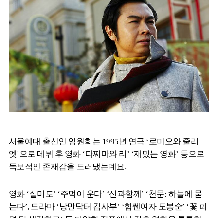
서울예대 출신인 임원희는 1995년 연극 ‘로미오와 줄리
엣’으로 데뷔 후 영화 ‘다찌마와 리’ ‘재밌는 영화’ 등으로
독보적인 존재감을 드러냈는데요.
영화 ‘실미도’ ‘주먹이 운다’ ‘신과함께’ ‘천문: 하늘에 묻
는다’, 드라마 ‘낭만닥터 김사부’ ‘힘쎈여자 도봉순’ ‘꽃 피