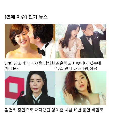
[연예 이슈] 인기 뉴스
남편 잔소리에.. 6kg을 감량한
결혼하고 11kg이나 쪘는데..
아나운서
40일 만에 8kg 감량 성공
김건희 정면으로 저격했던 영
이혼 사실 10년 동안 비밀로