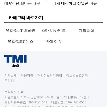
에 6억 원 썼다는 배우
에게 대시하고 싶었던 이유
카테고리 바로가기
영화/OTT 비하인
스타 비하인드
기획특집
영화/OTT 뉴스
드
연예 이슈
회사소개
이용약관
개인정보처리방침
청소년보호정책
문의하기
주식회사 카붐
서울특별시 서초구 강남대로 369 (에이플러스에셋타워) 12층
사업자등록번호 : 295-81-01305
대표번호 : 070-4742-3566